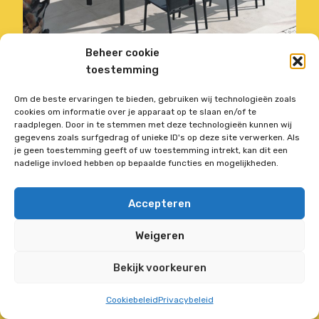
Beheer cookie
toestemming
ALUMINIUM MET TEAK UITSCHUIFBAAR
Om de beste ervaringen te bieden, gebruiken wij technologieën zoals
cookies om informatie over je apparaat op te slaan en/of te
raadplegen. Door in te stemmen met deze technologieën kunnen wij
gegevens zoals surfgedrag of unieke ID's op deze site verwerken. Als
Vorige aanbieding
je geen toestemming geeft of uw toestemming intrekt, kan dit een
nadelige invloed hebben op bepaalde functies en mogelijkheden.
Accepteren
Deze website is Fraai
Weigeren
Bekijk voorkeuren
Nederlands
Français
(
Frans
)
Cookiebeleid
Privacybeleid