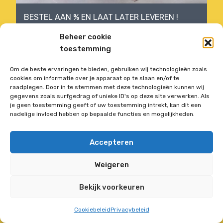
BESTEL AAN % EN LAAT LATER LEVEREN !
Beheer cookie
toestemming
Vorige aanbieding
Volgende aanbieding
Om de beste ervaringen te bieden, gebruiken wij technologieën zoals
cookies om informatie over je apparaat op te slaan en/of te
raadplegen. Door in te stemmen met deze technologieën kunnen wij
gegevens zoals surfgedrag of unieke ID's op deze site verwerken. Als
je geen toestemming geeft of uw toestemming intrekt, kan dit een
Deze website is Fraai
nadelige invloed hebben op bepaalde functies en mogelijkheden.
Nederlands
Français
(
Frans
)
Accepteren
Weigeren
Bekijk voorkeuren
Cookiebeleid
Privacybeleid