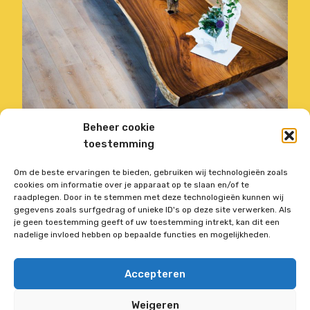
Beheer cookie
toestemming
BOOMSTAMTAFELS ALLE AFMETINGEN EN
Om de beste ervaringen te bieden, gebruiken wij technologieën zoals
VERSCHILLENDE ONDERSTELLEN MOGELIJK
cookies om informatie over je apparaat op te slaan en/of te
raadplegen. Door in te stemmen met deze technologieën kunnen wij
gegevens zoals surfgedrag of unieke ID's op deze site verwerken. Als
je geen toestemming geeft of uw toestemming intrekt, kan dit een
Vorige aanbieding
Volgende aanbieding
nadelige invloed hebben op bepaalde functies en mogelijkheden.
Accepteren
Weigeren