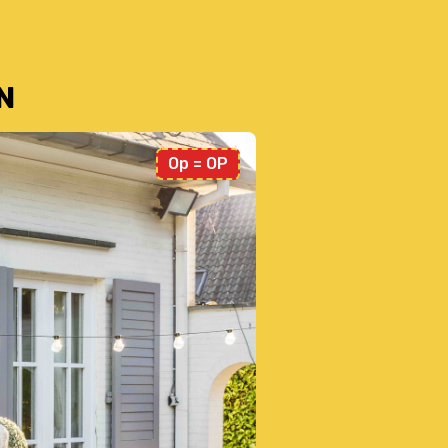
N
Op = OP