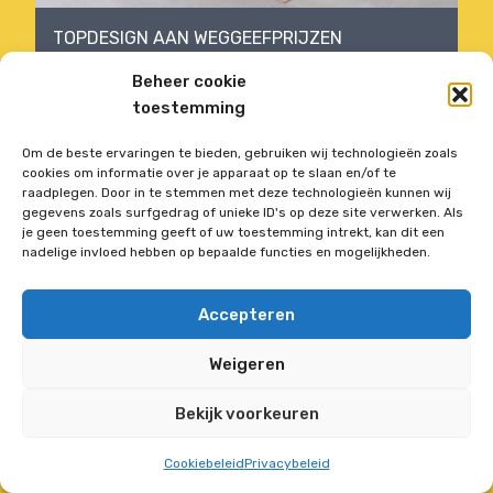
TOPDESIGN AAN WEGGEEFPRIJZEN
Beheer cookie
toestemming
Vorige aanbieding
Volgende aanbieding
Om de beste ervaringen te bieden, gebruiken wij technologieën zoals
cookies om informatie over je apparaat op te slaan en/of te
raadplegen. Door in te stemmen met deze technologieën kunnen wij
gegevens zoals surfgedrag of unieke ID's op deze site verwerken. Als
je geen toestemming geeft of uw toestemming intrekt, kan dit een
Deze website is Fraai
nadelige invloed hebben op bepaalde functies en mogelijkheden.
Nederlands
Français
(
Frans
)
Accepteren
Weigeren
Bekijk voorkeuren
Cookiebeleid
Privacybeleid