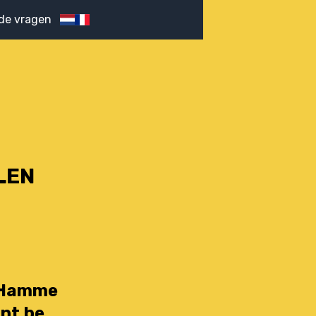
de vragen
LEN
0 Hamme
nt.be