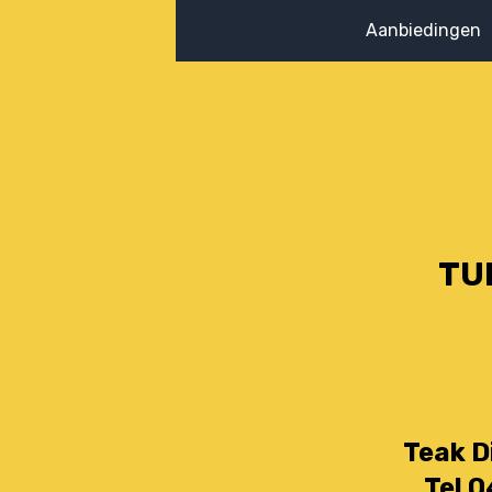
Aanbiedingen
TU
Teak D
Tel 0