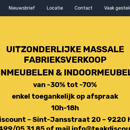
Nieuwsbrief
Locatie
Contact
Vaak gestel
UITZONDERLIJKE MASSALE
FABRIEKSVERKOOP
INMEUBELEN & INDOORMEUBE
van -30% tot -70%
enkel toegankelijk op afspraak
10h-18h
iscount – Sint-Jansstraat 20 – 922
499/05 31 85 of mail
info@teakdiscou